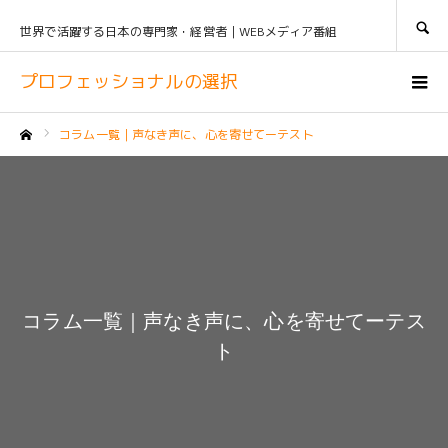
SEARCH
世界で活躍する日本の専門家・経営者｜WEBメディア番組
プロフェッショナルの選択
コラム一覧｜声なき声に、心を寄せてーテスト
ホーム
コラム一覧｜声なき声に、心を寄せてーテス
ト