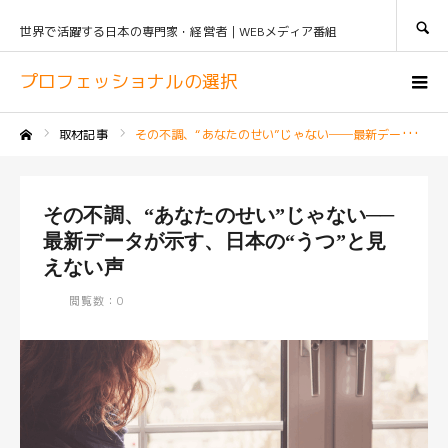
SEARCH
世界で活躍する日本の専門家・経営者｜WEBメディア番組
プロフェッショナルの選択
取材記事
その不調、“あなたのせい”じゃない──最新データが示す、日本の“うつ”と見えない声
ホーム
その不調、“あなたのせい”じゃない──
最新データが示す、日本の“うつ”と見
えない声
閲覧数：0