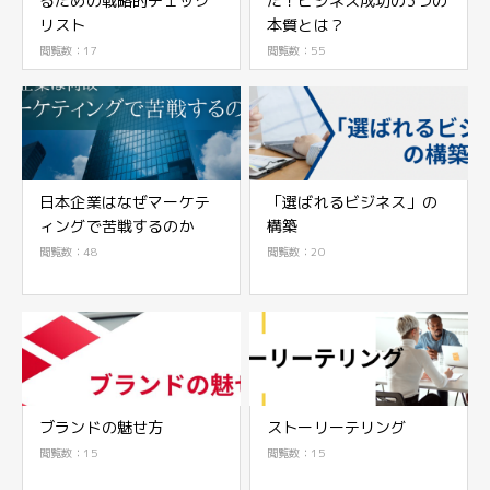
るための戦略的チェック
た！ビジネス成功の3つの
リスト
本質とは？
閲覧数：17
閲覧数：55
日本企業はなぜマーケテ
「選ばれるビジネス」の
ィングで苦戦するのか
構築
閲覧数：48
閲覧数：20
ブランドの魅せ方
ストーリーテリング
閲覧数：15
閲覧数：15